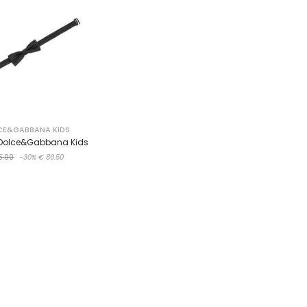
CE&GABBANA KIDS
 Dolce&Gabbana Kids
5.00
-30%
€ 80.50