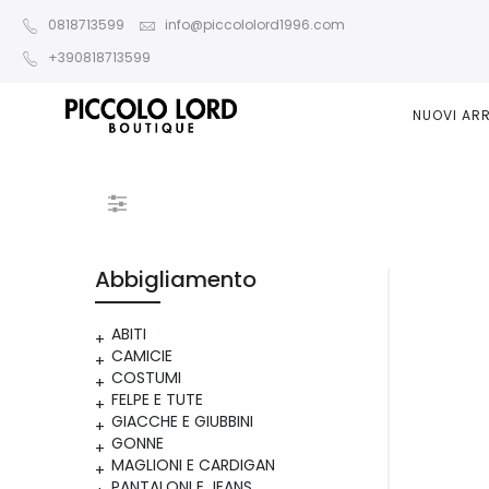
0818713599
info@piccololord1996.com
+390818713599
NUOVI ARR
Abbigliamento
ABITI
CAMICIE
COSTUMI
FELPE E TUTE
GIACCHE E GIUBBINI
GONNE
MAGLIONI E CARDIGAN
PANTALONI E JEANS