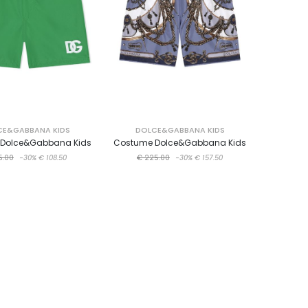
CE&GABBANA KIDS
DOLCE&GABBANA KIDS
Dolce&Gabbana Kids
Costume Dolce&Gabbana Kids
5.00
-30%
€ 108.50
€ 225.00
-30%
€ 157.50