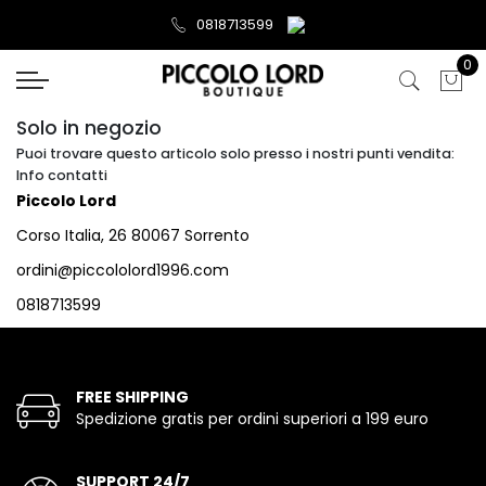
0818713599
0
Solo in negozio
Puoi trovare questo articolo solo presso i nostri punti vendita:
Info contatti
Piccolo Lord
Corso Italia, 26 80067 Sorrento
ordini@piccololord1996.com
0818713599
FREE SHIPPING
Spedizione gratis per ordini superiori a 199 euro
SUPPORT 24/7